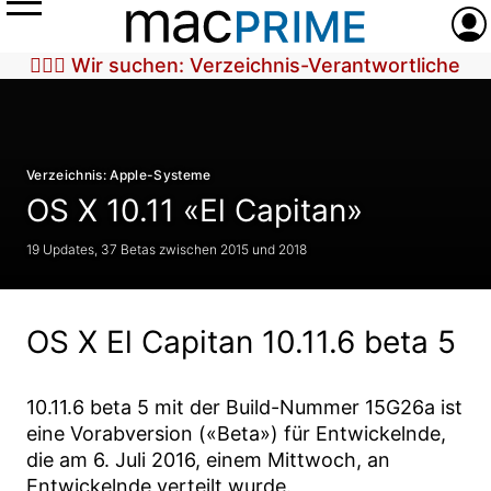
Menü
Anme
🕵🏼‍♀️ Wir suchen: Verzeichnis-Verantwortliche
Verzeichnis: Apple-Systeme
OS X 10.11 «El Capitan»
19 Updates, 37 Betas zwischen 2015 und 2018
OS X El Capitan 10.11.6 beta 5
10.11.6 beta 5
mit der Build-Nummer
15G26a
ist
eine Vorabversion («Beta») für Entwickelnde,
die am
6. Juli 2016
, einem Mittwoch, an
Entwickelnde verteilt wurde.