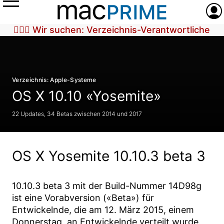
Menü
Anme
🕵🏼‍♀️ Wir suchen: Verzeichnis-Verantwortliche
Verzeichnis: Apple-Systeme
OS X 10.10 «Yosemite»
22 Updates, 34 Betas zwischen 2014 und 2017
OS X Yosemite 10.10.3 beta 3
10.10.3 beta 3
mit der Build-Nummer
14D98g
ist eine Vorabversion («Beta») für
Entwickelnde, die am
12. März 2015
, einem
Donnerstag, an Entwickelnde verteilt wurde.