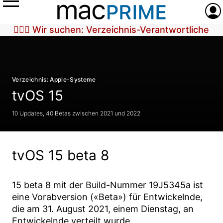
Menü
Anme
🕵🏼‍♀️ Wir suchen: Verzeichnis-Verantwortliche
Verzeichnis: Apple-Systeme
tvOS 15
10 Updates, 40 Betas zwischen 2021 und 2022
tvOS 15 beta 8
15 beta 8
mit der Build-Nummer
19J5345a
ist
eine Vorabversion («Beta») für Entwickelnde,
die am
31. August 2021
, einem Dienstag, an
Entwickelnde verteilt wurde.