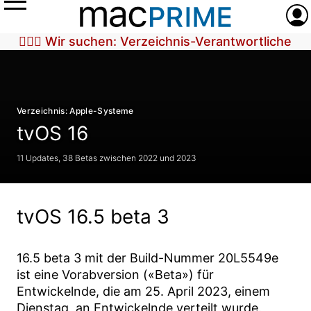
Menü
Anme
🕵🏼‍♀️ Wir suchen: Verzeichnis-Verantwortliche
Verzeichnis: Apple-Systeme
tvOS 16
11 Updates, 38 Betas zwischen 2022 und 2023
tvOS 16.5 beta 3
16.5 beta 3
mit der Build-Nummer
20L5549e
ist eine Vorabversion («Beta») für
Entwickelnde, die am
25. April 2023
, einem
Dienstag, an Entwickelnde verteilt wurde.