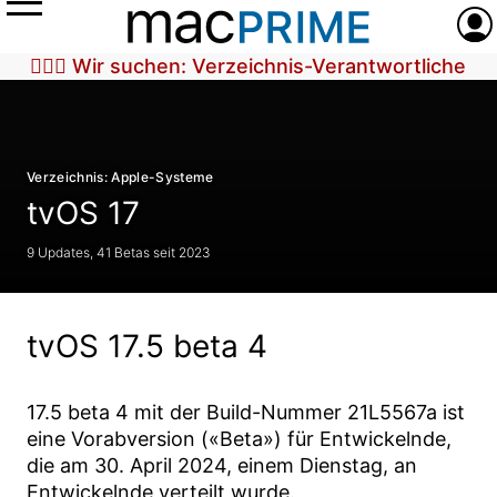
Menü
Anme
🕵🏼‍♀️ Wir suchen: Verzeichnis-Verantwortliche
Verzeichnis: Apple-Systeme
tvOS 17
9 Updates, 41 Betas seit 2023
tvOS 17.5 beta 4
17.5 beta 4
mit der Build-Nummer
21L5567a
ist
eine Vorabversion («Beta») für Entwickelnde,
die am
30. April 2024
, einem Dienstag, an
Entwickelnde verteilt wurde.