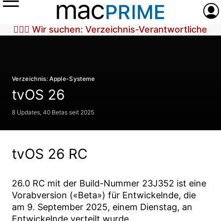
Menü
Anme
🕵🏼‍♀️ Wir suchen: Verzeichnis-Verantwortliche
Verzeichnis: Apple-Systeme
tvOS 26
8 Updates, 40 Betas seit 2025
tvOS 26 RC
26.0 RC
mit der Build-Nummer
23J352
ist eine
Vorabversion («Beta») für Entwickelnde, die
am
9. September 2025
, einem Dienstag, an
Entwickelnde verteilt wurde.