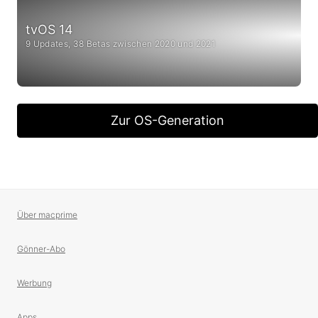
tvOS 14
9 Updates, 38 Betas zwischen 2020 und 2021
Zur OS-Generation
Über macprime
Gönner-Abo
Werbung
Apps