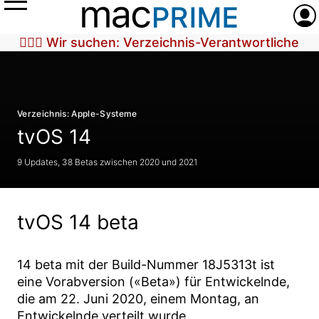
Menü
Anme
🕵🏼‍♀️ Wir suchen: Verzeichnis-Verantwortliche
Verzeichnis: Apple-Systeme
tvOS 14
9 Updates, 38 Betas zwischen 2020 und 2021
tvOS 14 beta
14 beta
mit der Build-Nummer
18J5313t
ist
eine Vorabversion («Beta») für Entwickelnde,
die am
22. Juni 2020
, einem Montag, an
Entwickelnde verteilt wurde.