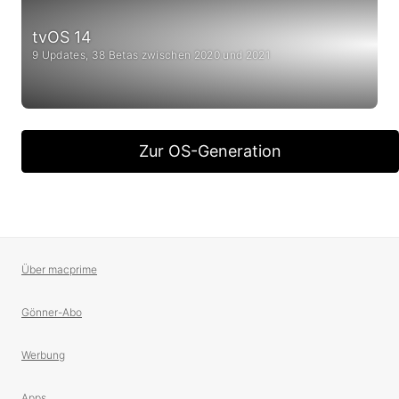
tvOS 14
9 Updates, 38 Betas zwischen 2020 und 2021
Zur OS-Generation
Über macprime
Gönner-Abo
Werbung
Apps