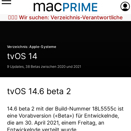
Menü
Anme
🕵🏼‍♀️ Wir suchen: Verzeichnis-Verantwortliche
Verzeichnis: Apple-Systeme
tvOS 14
9 Updates, 38 Betas zwischen 2020 und 2021
tvOS 14.6 beta 2
14.6 beta 2
mit der Build-Nummer
18L5555c
ist
eine Vorabversion («Beta») für Entwickelnde,
die am
30. April 2021
, einem Freitag, an
Entwickelnde verteilt wurde.