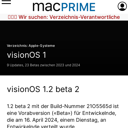
Menü
Anme
🕵🏼‍♀️ Wir suchen: Verzeichnis-Verantwortliche
Verzeichnis: Apple-Systeme
visionOS 1
9 Updates, 23 Betas zwischen 2023 und 2024
visionOS 1.2 beta 2
1.2 beta 2
mit der Build-Nummer
21O5565d
ist
eine Vorabversion («Beta») für Entwickelnde,
die am
16. April 2024
, einem Dienstag, an
Entwickelnde verteilt wurde.