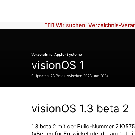
🕵🏼‍♀️ Wir suchen: Verzeichnis-Ver
Verzeichnis: Apple-Systeme
visionOS 1
9 Updates, 23 Betas zwischen 2023 und 2024
visionOS 1.3 beta 2
1.3 beta 2
mit der Build-Nummer
21O575
(«Beta») für Entwickelnde, die am
1. Jul