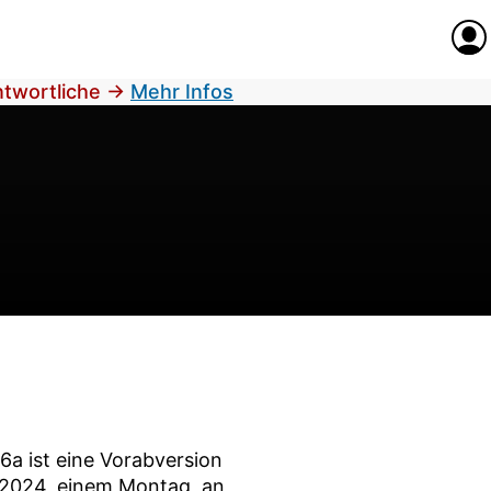
Anme
antwortliche
→
Mehr Infos
6a
ist eine Vorabversion
i 2024
, einem Montag, an