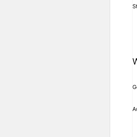
S
W
G
A