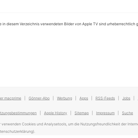
le in diesem Verzeichnis verwendeten Bilder von Apple TV sind urheberrechtlich
er macprime
Gönner-Abo
Werbung
Apps
RSS-Feeds
Jobs
tzungsbestimmungen
Apple History
Sitemap
Impressum
Suche
r verwenden Cookies und Analysetools, um die Nutzungsfreundlichkeit der Interne
tenschutzerklärung).