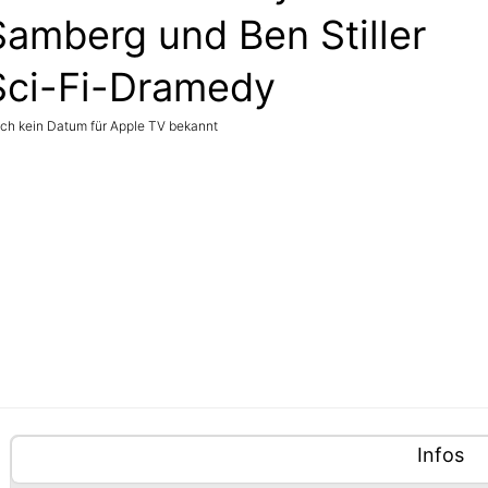
Samberg und Ben Stiller
Sci-Fi-Dramedy
ch kein Datum für Apple TV bekannt
ablisten-Hilfe: Benutze die Tablisten-Controls um zwis
nhalte (Tabliste)
Tablisten-Controls
Panel m
an
Infos