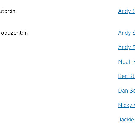
utor:in
Andy S
roduzent:in
Andy 
Andy S
Noah 
Ben Sti
Dan S
Nicky 
Jacki