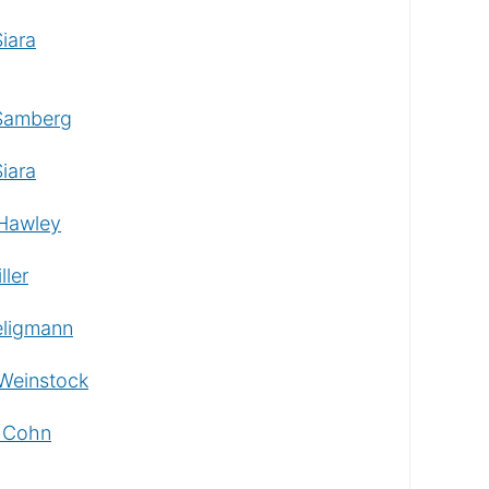
iara
Samberg
iara
Hawley
ller
eligmann
Weinstock
e Cohn