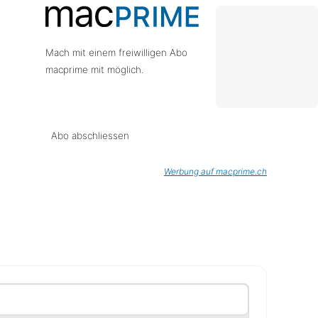
Mach mit einem freiwilligen Abo
macprime mit möglich.
Abo abschliessen
Werbung auf macprime.ch
chen der Sichtbarkeit der jeweiligen Panels umzuschalt
it
zeigen