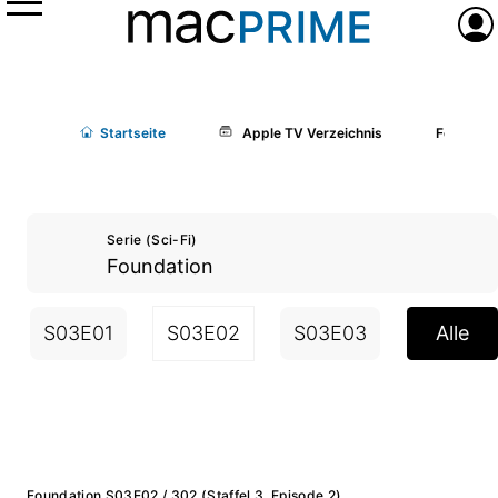
Menü
Anme
Start
seite
Apple TV Verzeichnis
Foundati
Serie (Sci-Fi)
Foundation
S03E01
S03E02
S03E03
S03E04
Alle
Foundation S03E02 / 302 (Staffel 3, Episode 2)