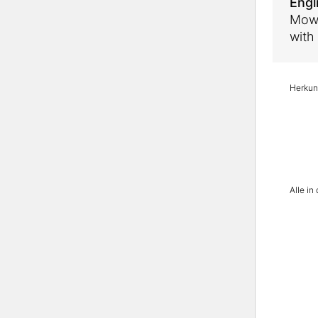
Engl
Mowg
with
Herkunf
Alle i