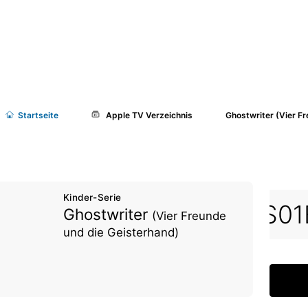
Start
seite
Apple TV Verzeichnis
Ghostwriter (Vier F
Kinder-Serie
S01E01
S01E02
S01
Ghostwriter
(Vier Freunde
und die Geisterhand)