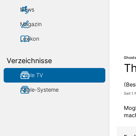
News
Magazin
Lexikon
Ghostw
Verzeichnisse
Th
Apple TV
(Bes
Apple-Systeme
Seit 1.
Mogl
mach