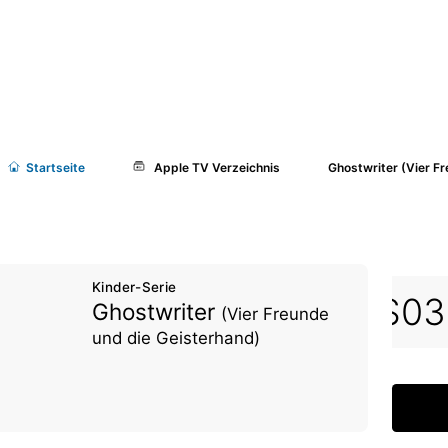
Start
seite
Apple TV Verzeichnis
Ghostwriter (Vier F
Kinder-Serie
E11
S02E12
S02E13
S03
Ghostwriter
(Vier Freunde
und die Geisterhand)