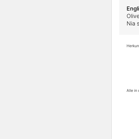
Engl
Oliv
Nia 
Herkunf
Alle i