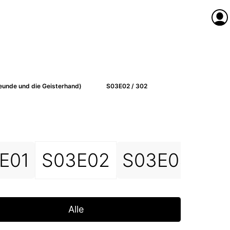
Anme
reunde und die Geisterhand)
S03E02 / 302
E01
S03E02
S03E03
S0
Alle