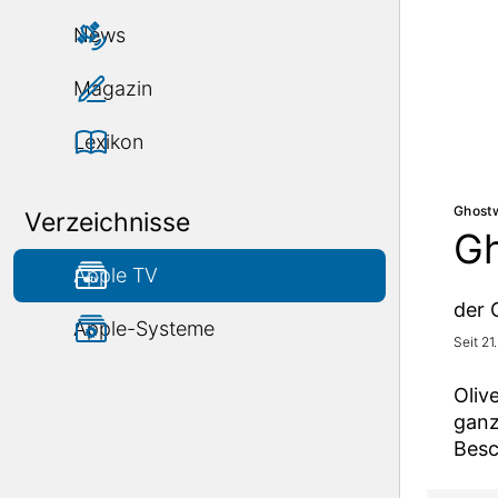
News
Magazin
Lexikon
Ghostw
Verzeichnisse
Gh
Apple TV
der 
Apple-Systeme
Seit 21
Oliv
ganz
Besc