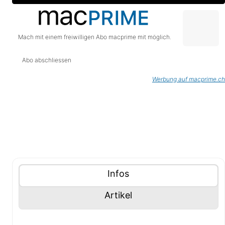
Mach mit einem freiwilligen Abo macprime mit möglich.
Abo abschliessen
Werbung auf macprime.ch
Tablisten-Hilfe: Benutze die Tablisten-Controls um 
Inhalte (Tabliste)
Tablisten-Controls
Panel mit
anzeigen
Infos
Panel mit
anzeigen
Artikel
Infos-Panel