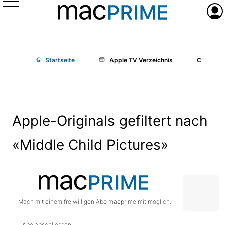
Menü
Anme
Start
seite
Apple TV Verzeichnis
Cast/Cr
Apple-Originals gefiltert nach
«Middle Child Pictures»
Mach mit einem freiwilligen Abo macprime mit möglich.
Abo abschliessen