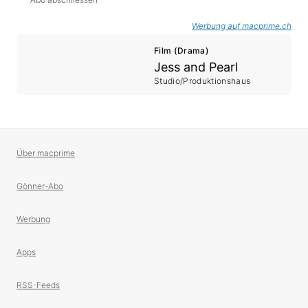
Werbung auf macprime.ch
Film (Drama)
Jess and Pearl
Studio/Produktionshaus
Über macprime
Gönner-Abo
Werbung
Apps
RSS-Feeds