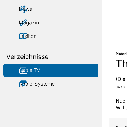
News
Magazin
Lexikon
Platon
Verzeichnisse
Th
Apple TV
(Die
Apple-Systeme
Seit 6
Nach
Will