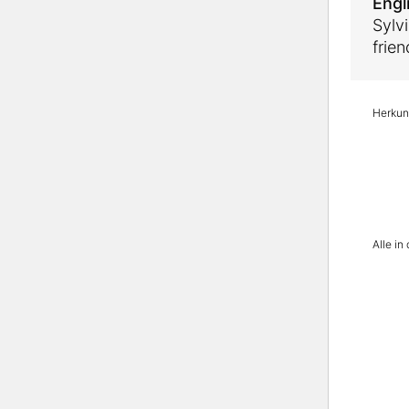
Engl
Sylv
frie
Herkunf
Alle i