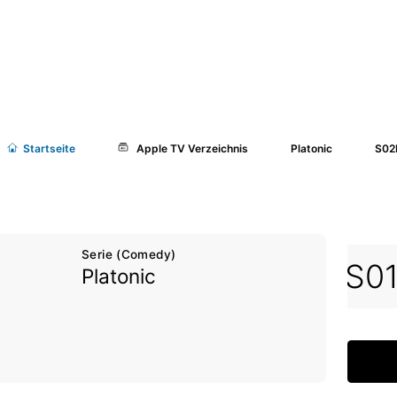
Start
seite
Apple TV Verzeichnis
Platonic
S02
Serie (Comedy)
1E07
S01E08
S01E09
S0
Platonic