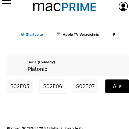
Menü
Anme
Start
seite
Apple TV Verzeichnis
Platonic
Serie (Comedy)
Platonic
S02E05
S02E06
S02E07
S02E08
Alle
Platonic S02E06 / 206 (Staffel 2, Episode 6)