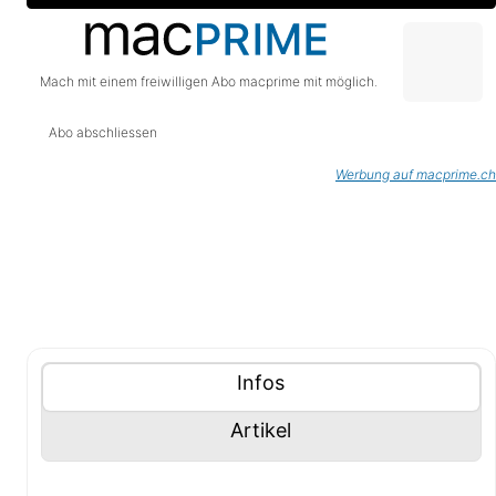
Mach mit einem freiwilligen Abo macprime mit möglich.
Abo abschliessen
Werbung auf macprime.ch
Tablisten-Hilfe: Benutze die Tablisten-Controls um 
Inhalte (Tabliste)
Tablisten-Controls
Panel mit
anzeigen
Infos
Panel mit
anzeigen
Artikel
Infos-Panel