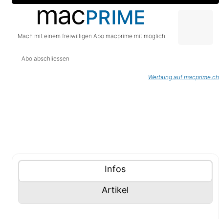
Mach mit einem freiwilligen Abo macprime mit möglich.
Abo abschliessen
Werbung auf macprime.ch
Tablisten-Hilfe: Benutze die Tablisten-Controls um 
Inhalte (Tabliste)
Tablisten-Controls
Panel mit
anzeigen
Infos
Panel mit
anzeigen
Artikel
Infos-Panel