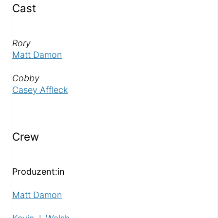
Cast
Als «
»
Rory
Matt Damon
Als «
»
Cobby
Casey Affleck
Crew
Produzent:in
Matt Damon