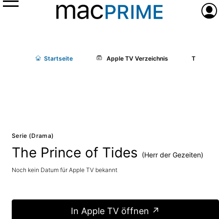
Menü
Anme
Start
seite
Apple TV Verzeichnis
The Princ
Serie (Drama)
The Prince of Tides
(Herr der Gezeiten)
Noch kein Datum für Apple TV bekannt
In Apple TV öffnen ↗