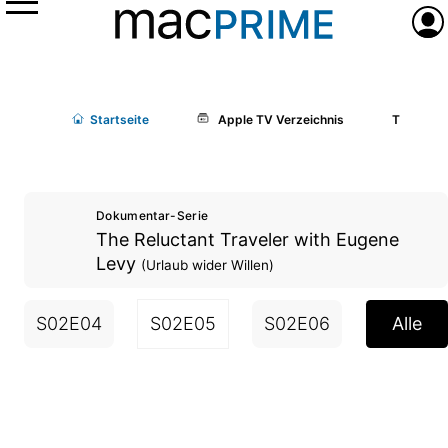
Menü
Anme
Start
seite
Apple TV Verzeichnis
The Reluc
Dokumentar-Serie
The Reluctant Traveler with Eugene
Levy
(Urlaub wider Willen)
S02E04
S02E05
S02E06
S02E07
Alle