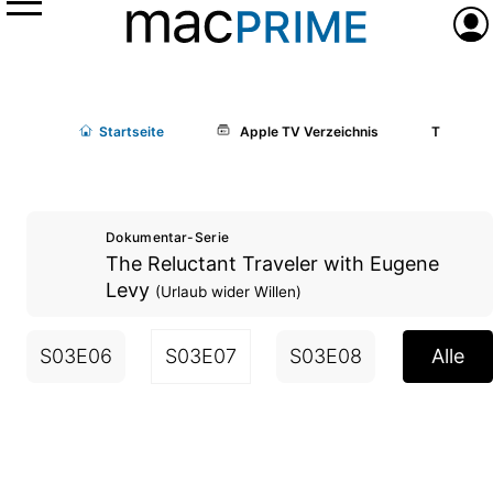
Menü
Anme
Start
seite
Apple TV Verzeichnis
The Reluc
Dokumentar-Serie
The Reluctant Traveler with Eugene
Levy
(Urlaub wider Willen)
S03E06
S03E07
S03E08
S04E01
Alle