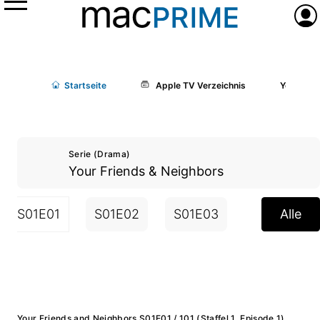
Menü
Anme
Start
seite
Apple TV Verzeichnis
Your Frie
Serie (Drama)
Your Friends & Neighbors
S01E01
S01E02
S01E03
S01E04
Alle
Your Friends and Neighbors S01E01 / 101 (Staffel 1, Episode 1)