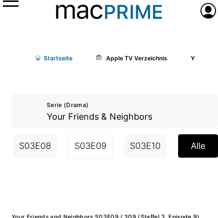
Menü
Anme
Start
seite
Apple TV Verzeichnis
Your Frie
Serie (Drama)
Your Friends & Neighbors
S03E08
S03E09
S03E10
Alle
Your Friends and Neighbors S03E09 / 309 (Staffel 3, Episode 9)