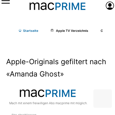
Menü
Anme
Start
seite
Apple TV Verzeichnis
Cast/Cr
Apple-Originals gefiltert nach
«Amanda Ghost»
Mach mit einem freiwilligen Abo macprime mit möglich.
Abo abschliessen