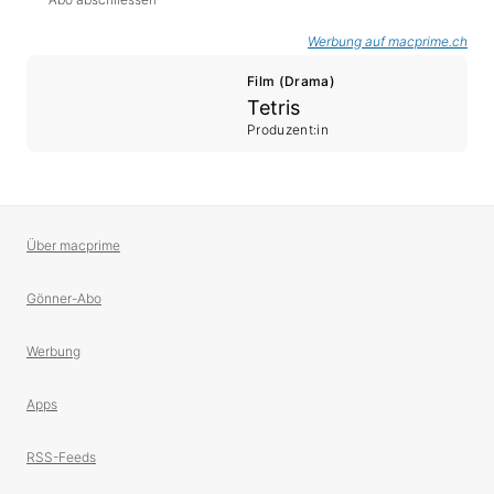
Werbung auf macprime.ch
Film (Drama)
Tetris
Produzent:in
Über macprime
Gönner-Abo
Werbung
Apps
RSS-Feeds