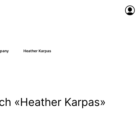
Anme
pany
Heather Karpas
nach «Heather Karpas»