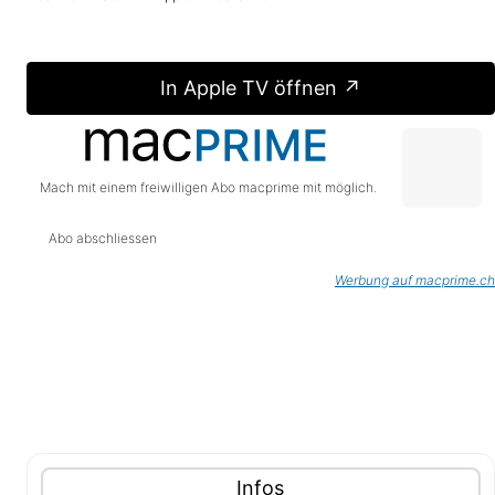
In Apple TV öffnen ↗
Mach mit einem freiwilligen Abo macprime mit möglich.
Abo abschliessen
Werbung auf macprime.ch
Tablisten-Hilfe: Benutze die Tablisten-Controls um 
Inhalte (Tabliste)
Tablisten-Controls
Panel mit
anzeigen
Infos