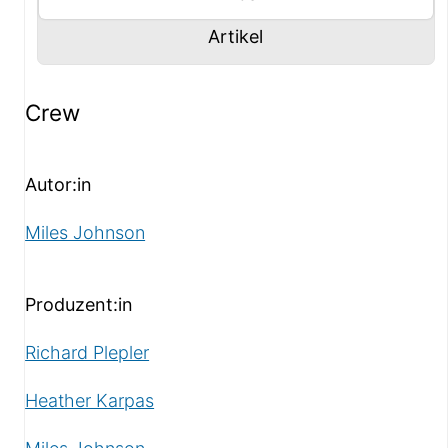
Panel mit
anzeigen
Artikel
Infos-Panel
Crew
Autor:in
Miles Johnson
Produzent:in
Richard Plepler
Heather Karpas