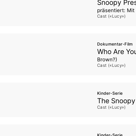
Snoopy Pres
präsentiert: Mit
Cast («Lucy»)
Dokumentar-Film
Who Are You
Brown?)
Cast («Lucy»)
Kinder-Serie
The Snoop
Cast («Lucy»)
Kinder-Serie