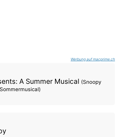
Werbung auf macprime.ch
sents: A Summer Musical
(Snoopy
n Sommermusical)
py