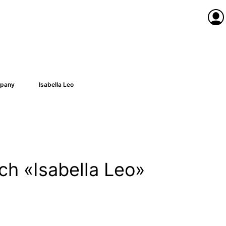
Anme
pany
Isabella Leo
ach «Isabella Leo»