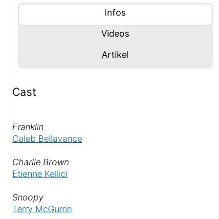
Tablisten-Hilfe: Benutze die Tablisten-Controls um 
Inhalte (Tabliste)
Tablisten-Controls
Panel mit
anzeigen
Infos
Panel mit
anzeigen
Videos
Panel mit
anzeigen
Artikel
Infos-Panel
Cast
Als «
»
Franklin
Caleb Bellavance
Als «
»
Charlie Brown
Etienne Kellici
Als «
»
Snoopy
Terry McGurrin