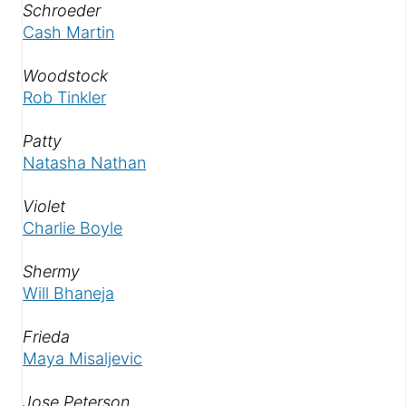
Als «
»
Schroeder
Cash Martin
Als «
»
Woodstock
Rob Tinkler
Als «
»
Patty
Natasha Nathan
Als «
»
Violet
Charlie Boyle
Als «
»
Shermy
Will Bhaneja
Als «
»
Frieda
Maya Misaljevic
Als «
»
Jose Peterson