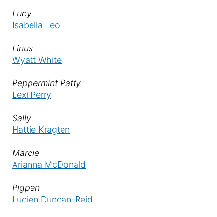
Als «
»
Lucy
Isabella Leo
Als «
»
Linus
Wyatt White
Als «
»
Peppermint Patty
Lexi Perry
Als «
»
Sally
Hattie Kragten
Als «
»
Marcie
Arianna McDonald
Als «
»
Pigpen
Lucien Duncan-Reid