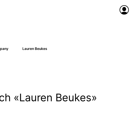
Anme
pany
Lauren Beukes
nach «Lauren Beukes»