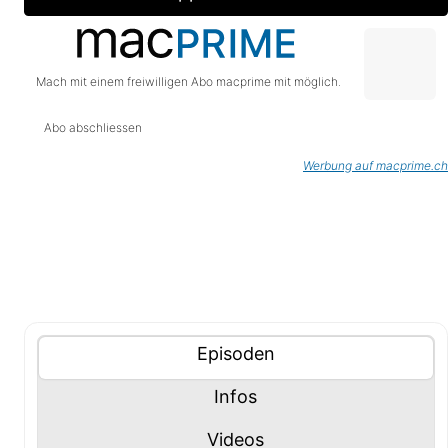
Mach mit einem freiwilligen Abo macprime mit möglich.
Abo abschliessen
Werbung auf macprime.ch
Tablisten-Hilfe: Benutze die Tablisten-Controls um 
Inhalte (Tabliste)
Tablisten-Controls
Panel mit
anzeigen
Episoden
Panel mit
anzeigen
Infos
Panel mit
anzeigen
Videos