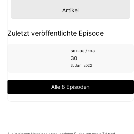
Panel mit
anzeigen
Artikel
Staffel- und Episoden-Übersicht
Zuletzt veröffentlichte Episode
S01E08 / 108
30
3. Juni 2022
Alle 8 Episoden
Alle in diesem Verzeichnis verwendeten Bilder von Apple TV sind