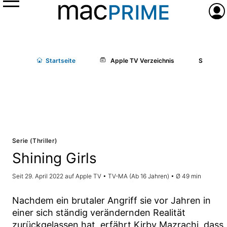
Menü
Anme
Start
seite
Apple TV Verzeichnis
Shining G
Serie (Thriller)
Shining Girls
Seit 29. April 2022 auf Apple TV • TV-MA (Ab 16 Jahren) • Ø 49 min
Nachdem ein brutaler Angriff sie vor Jahren in
einer sich ständig verändernden Realität
zurückgelassen hat, erfährt Kirby Mazrachi, dass