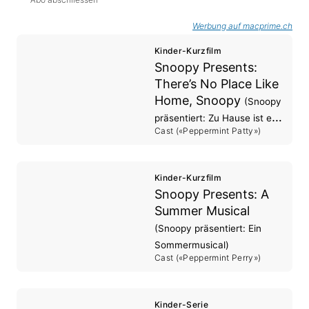
Werbung auf macprime.ch
Kinder-Kurzfilm
Snoopy Presents:
There’s No Place Like
Home, Snoopy
(Snoopy
präsentiert: Zu Hause ist es
Cast («Peppermint Patty»)
am schönsten)
Kinder-Kurzfilm
Snoopy Presents: A
Summer Musical
(Snoopy präsentiert: Ein
Sommermusical)
Cast («Peppermint Perry»)
Kinder-Serie