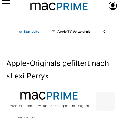
Menü
Anme
Start
seite
Apple TV Verzeichnis
Cast/Cr
Apple-Originals gefiltert nach
«Lexi Perry»
Mach mit einem freiwilligen Abo macprime mit möglich.
Abo abschliessen