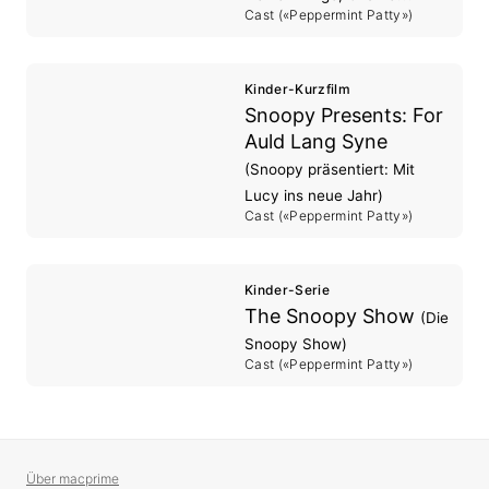
Cast («Peppermint Patty»)
Brown)
Kinder-Kurzfilm
Snoopy Presents: For
Auld Lang Syne
(Snoopy präsentiert: Mit
Lucy ins neue Jahr)
Cast («Peppermint Patty»)
Kinder-Serie
The Snoopy Show
(Die
Snoopy Show)
Cast («Peppermint Patty»)
Über macprime