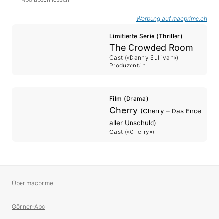
Werbung auf macprime.ch
Limitierte Serie (Thriller)
The Crowded Room
Cast («Danny Sullivan»)
Produzent:in
Film (Drama)
Cherry
(Cherry – Das Ende
aller Unschuld)
Cast («Cherry»)
Über macprime
Gönner-Abo