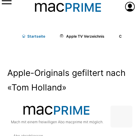
Menü
Anme
Start
seite
Apple TV Verzeichnis
Cast/Cr
Apple-Originals gefiltert nach
«Tom Holland»
Mach mit einem freiwilligen Abo macprime mit möglich.
Abo abschliessen