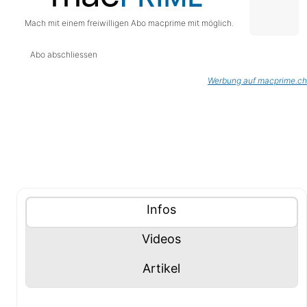
Mach mit einem freiwilligen Abo macprime mit möglich.
Abo abschliessen
Werbung auf macprime.ch
Tablisten-Hilfe: Benutze die Tablisten-Controls um 
Inhalte (Tabliste)
Tablisten-Controls
Panel mit
anzeigen
Infos
Panel mit
anzeigen
Videos
Panel mit
anzeigen
Artikel
Infos-Panel