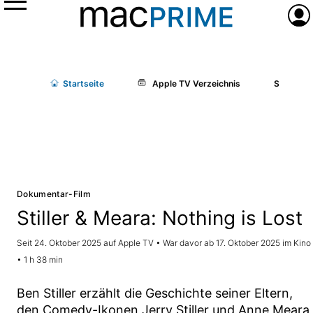
Menü
Anme
Start
seite
Apple TV Verzeichnis
Stiller & 
Dokumentar-Film
Stiller & Meara: Nothing is Lost
Seit 24. Oktober 2025 auf Apple TV • War davor ab 17. Oktober 2025 im Kino
• 1 h 38 min
Ben Stiller erzählt die Geschichte seiner Eltern,
den Comedy-Ikonen Jerry Stiller und Anne Meara