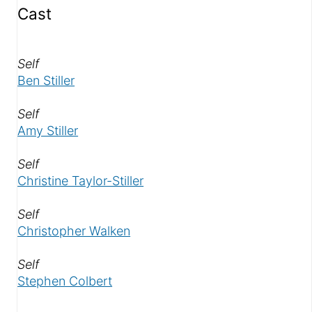
Cast
Als «
»
Self
Ben Stiller
Als «
»
Self
Amy Stiller
Als «
»
Self
Christine Taylor-Stiller
Als «
»
Self
Christopher Walken
Als «
»
Self
Stephen Colbert