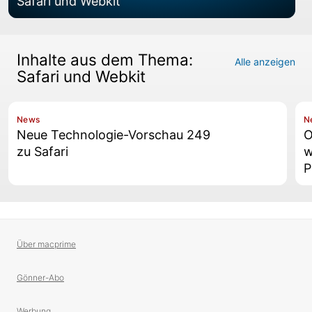
Safari und Webkit
Inhalte aus dem Thema:
Alle anzeigen
Safari und Webkit
News
N
Neue Technologie-Vorschau 249
O
zu Safari
w
P
Über macprime
Gönner-Abo
Werbung