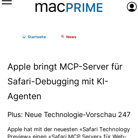
Menü
Anme
Start
seite
News
Apple bringt MCP-Server für
Safari-Debugging mit KI-
Agenten
Plus: Neue Technologie-Vorschau 247
Apple hat mit der neuesten «Safari Technology
Preview» einen «Safari MCP Server» für Web-