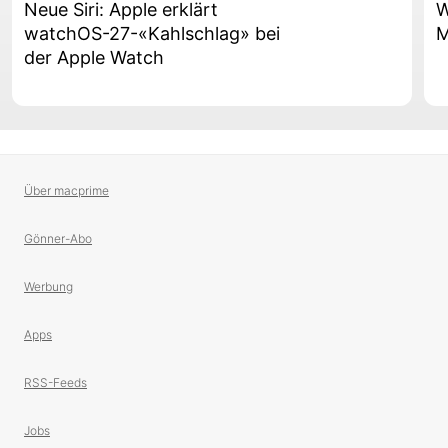
Neue Siri: Apple erklärt
W
watchOS-27-«Kahlschlag» bei
M
der Apple Watch
Über macprime
Gönner-Abo
Werbung
Apps
RSS-Feeds
Jobs