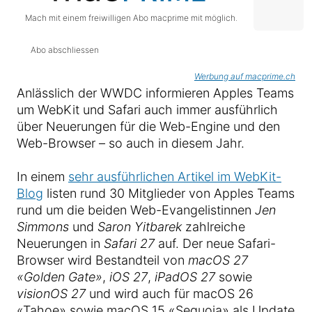
Mach mit einem freiwilligen Abo macprime mit möglich.
Abo abschliessen
Werbung auf macprime.ch
Anlässlich der WWDC informieren Apples Teams
um WebKit und Safari auch immer ausführlich
über Neuerungen für die Web-Engine und den
Web-Browser – so auch in diesem Jahr.
In einem
sehr ausführlichen Artikel im WebKit-
Blog
listen rund 30 Mitglieder von Apples Teams
rund um die beiden Web-Evangelistinnen
Jen
Simmons
und
Saron Yitbarek
zahlreiche
Neuerungen in
Safari 27
auf. Der neue Safari-
Browser wird Bestandteil von
macOS 27
«Golden Gate»
,
iOS 27
,
iPadOS 27
sowie
visionOS 27
und wird auch für macOS 26
«Tahoe» sowie macOS 15 «Sequoia» als Update