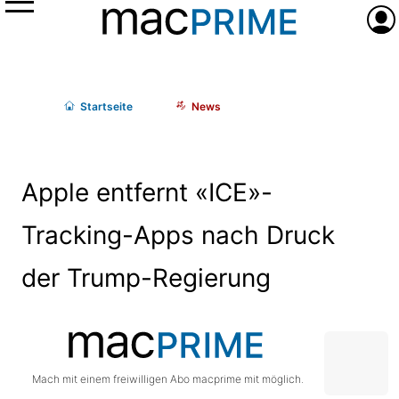
Menü
Anme
Start
seite
News
Apple entfernt «ICE»-
Tracking-Apps nach Druck
der Trump-Regierung
Mach mit einem freiwilligen Abo macprime mit möglich.