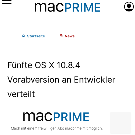
Menü
Anme
Start
seite
News
Fünfte OS X 10.8.4
Vorabversion an Entwickler
verteilt
Mach mit einem freiwilligen Abo macprime mit möglich.