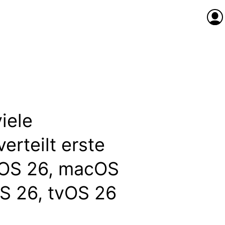
Anme
iele
erteilt erste
 iOS 26, macOS
S 26, tvOS 26