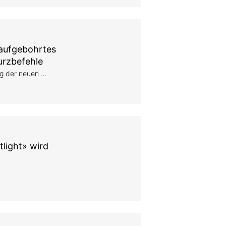
 aufgebohrtes
Kurzbefehle
ng der neuen …
light» wird