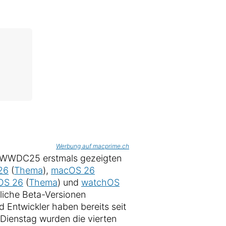
Werbung auf macprime.ch
er WWDC25 erstmals gezeigten
26
(
Thema
),
macOS 26
OS 26
(
Thema
) und
watchOS
tliche Beta-Versionen
d Entwickler haben bereits seit
 Dienstag wurden die vierten