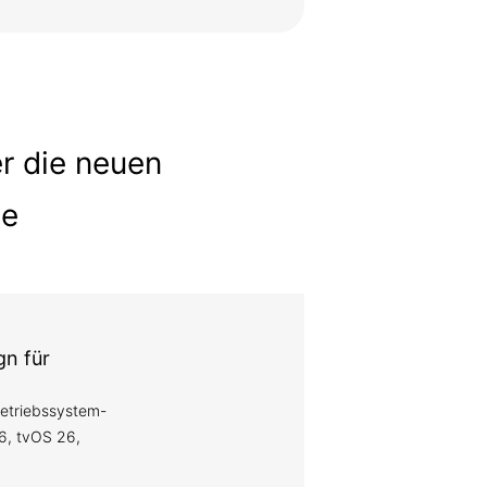
r die neuen
le
gn für
etriebssystem-
6, tvOS 26,