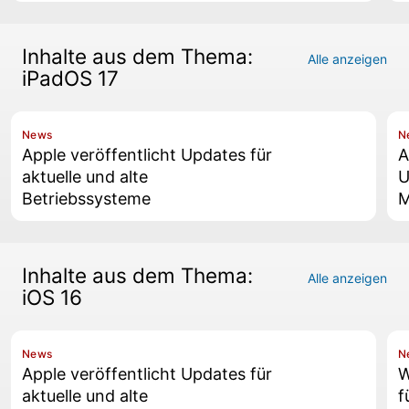
Inhalte aus dem Thema:
Alle anzeigen
iPadOS 17
News
N
Apple veröffentlicht Updates für
A
aktuelle und alte
U
Betriebssysteme
M
Inhalte aus dem Thema:
Alle anzeigen
iOS 16
News
N
Apple veröffentlicht Updates für
W
aktuelle und alte
f