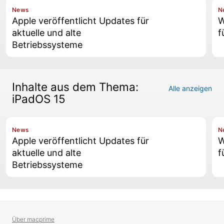
News
N
Apple veröffentlicht Updates für
W
aktuelle und alte
f
Betriebssysteme
Inhalte aus dem Thema:
Alle anzeigen
iPadOS 15
News
N
Apple veröffentlicht Updates für
W
aktuelle und alte
f
Betriebssysteme
Über macprime