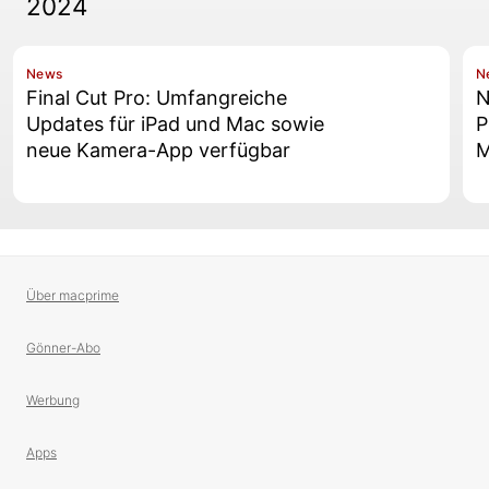
2024
News
N
Final Cut Pro: Umfangreiche
N
Updates für iPad und Mac sowie
P
neue Kamera-App verfügbar
M
Über macprime
Gönner-Abo
Werbung
Apps