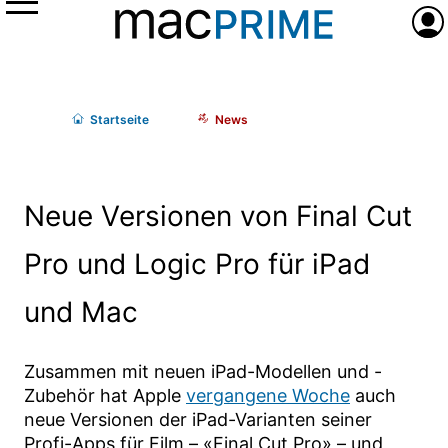
Menü
Anme
Start
seite
News
Neue Versionen von Final Cut
Pro und Logic Pro für iPad
und Mac
Zusammen mit neuen iPad-Modellen und -
Zubehör hat Apple
vergangene Woche
auch
neue Versionen der iPad-Varianten seiner
Profi-Apps für Film – «Final Cut Pro» – und