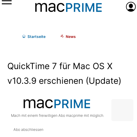
Menü
Anme
Start
seite
News
QuickTime 7 für Mac OS X
v10.3.9 erschienen (Update)
Mach mit einem freiwilligen Abo macprime mit möglich.
Abo abschliessen