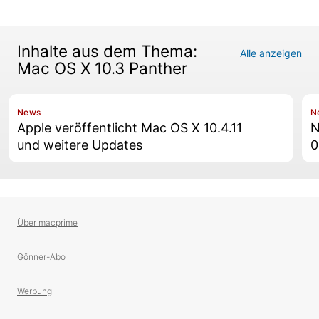
Inhalte aus dem Thema:
Alle anzeigen
Mac OS X 10.3 Panther
News
N
Apple veröffentlicht Mac OS X 10.4.11
N
und weitere Updates
0
Über macprime
Gönner-Abo
Werbung