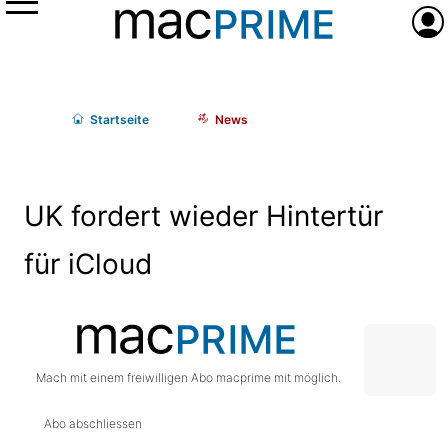
Menü
Anme
Start
seite
News
UK fordert wieder Hintertür
für iCloud
Mach mit einem freiwilligen Abo macprime mit möglich.
Abo abschliessen