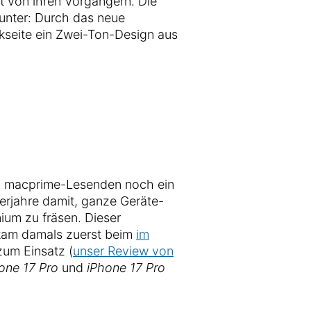
t von ihren Vorgängern. Die
unter: Durch das neue
kseite ein Zwei-Ton-Design aus
n macprime-Lesenden noch ein
lerjahre damit, ganze Geräte-
ium zu fräsen. Dieser
kam damals zuerst beim
im
um Einsatz (
unser Review von
one 17 Pro
und
iPhone 17 Pro