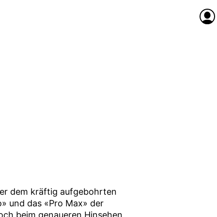
Anme
er dem kräftig aufgebohrten
o» und das «Pro Max» der
Doch beim genaueren Hinsehen