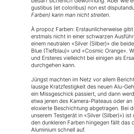
bedarf sicherlich Gewöhnung. Aber wie e
gustibus (et coloribus) non est disputan
Farben) kann man nicht streiten
.
À propoz Farben: Erstaunlicherweise gibt
erstmals nicht in einer schwarzen Ausfüh
einem neutralen «Silver (Silber)» die bei
Blue (Tiefblau)» und «Cosmic Orange». Wo
und Ersteres vielleicht bei einigen als Er
durchgehen kann.
Jüngst machten im Netz vor allem Berich
lausige Kratzfestigkeit des neuen Alu-Geh
ein Missgeschick passiert, und dann werd
etwa jenen des Kamera-Plateaus oder an 
eloxierte Beschichtung abgetragen. Bei d
unserem Testgerät in «Silver (Silber)») ist 
den dunkleren Farben hingegen fällt das 
Aluminium schnell auf.