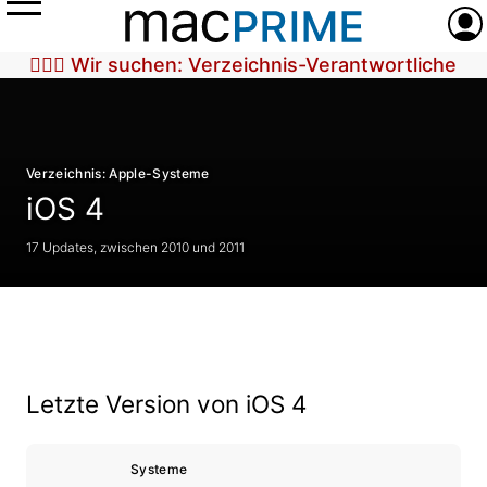
Menü
Anme
🕵🏼‍♀️ Wir suchen: Verzeichnis-Verantwortliche
Verzeichnis: Apple-Systeme
iOS 4
17 Updates, zwischen 2010 und 2011
Letzte Version von iOS 4
Systeme