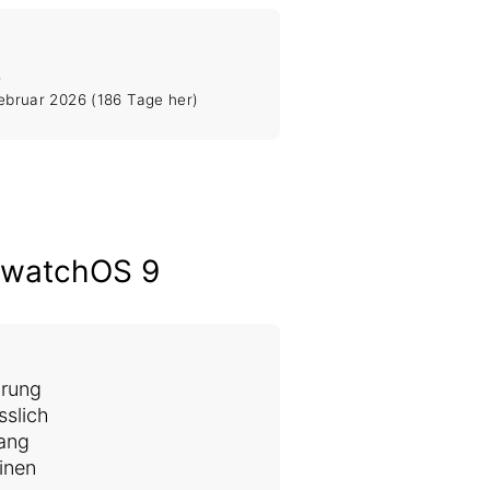
4
Februar 2026
(186 Tage her)
zu watchOS 9
hrung
sslich
ang
einen