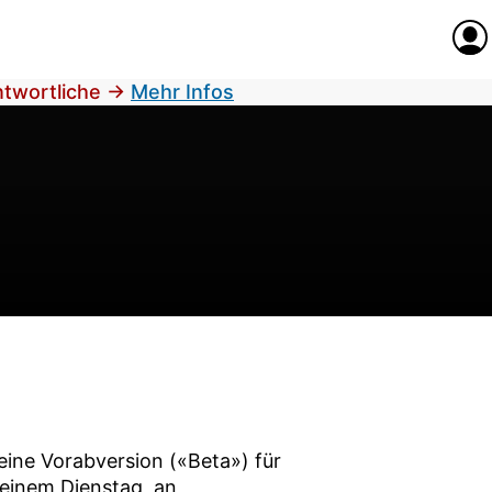
Anme
antwortliche
→
Mehr Infos
 eine Vorabversion («Beta») für
 einem Dienstag, an