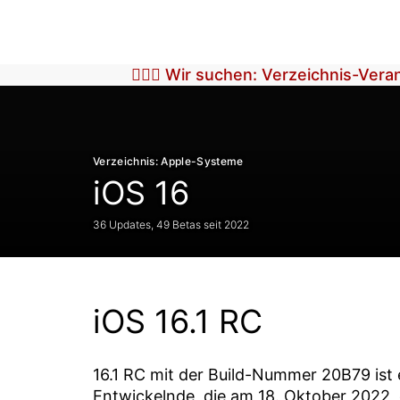
🕵🏼‍♀️ Wir suchen: Verzeichnis-Ver
Verzeichnis: Apple-Systeme
iOS 16
36 Updates, 49 Betas seit 2022
iOS 16.1 RC
16.1 RC
mit der Build-Nummer
20B79
ist
Entwickelnde, die am
18. Oktober 2022
,