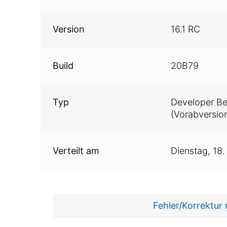
Version
16.1 RC
Build
20B79
Typ
Developer Be
(Vorabversion
Verteilt am
Dienstag,
18.
Fehler/Korrektur