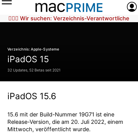
Menü
Anme
🕵🏼‍♀️ Wir suchen: Verzeichnis-Verantwortliche
Verzeichnis: Apple-Systeme
iPadOS 15
32 Updates, 52 Betas seit 2021
iPadOS 15.6
15.6
mit der Build-Nummer
19G71
ist eine
Release-Version, die am
20. Juli 2022
, einem
Mittwoch, veröffentlicht wurde.