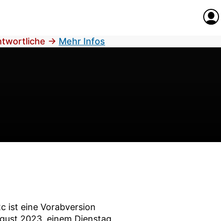
Anme
antwortliche
→
Mehr Infos
2c
ist eine Vorabversion
ugust 2023
, einem Dienstag,