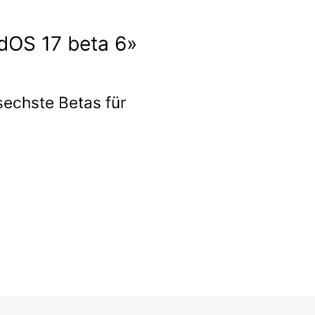
adOS 17 beta 6»
echste Betas für