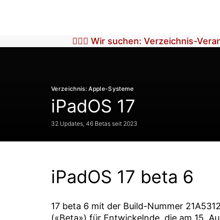
🕵🏼‍♀️ Wir suchen: Verzeichnis-Ver
Verzeichnis: Apple-Systeme
iPadOS 17
32 Updates, 46 Betas seit 2023
iPadOS 17 beta 6
17 beta 6
mit der Build-Nummer
21A531
(«Beta») für Entwickelnde, die am
15. A